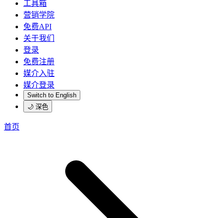
工具箱
营销学院
免费API
关于我们
登录
免费注册
媒介入驻
媒介登录
Switch to English
🌙 深色
首页