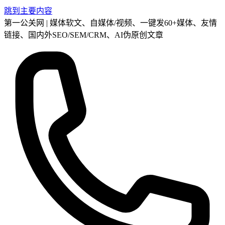
跳到主要内容
第一公关网 | 媒体软文、自媒体/视频、一键发60+媒体、友情
链接、国内外SEO/SEM/CRM、AI伪原创文章