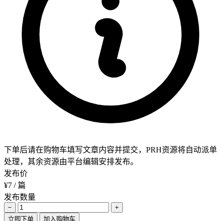
下单后请在购物车填写文章内容并提交，PRH资源将自动派单
处理，其余资源由平台编辑安排发布。
发布价
¥7
/ 篇
发布数量
−
+
立即下单
加入购物车