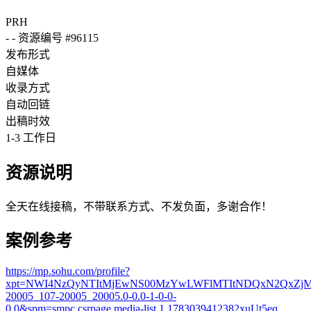
PRH
-
-
资源编号 #96115
发布形式
自媒体
收录方式
自动回链
出稿时效
1-3 工作日
资源说明
全天在线接稿，不带联系方式、不发负面，多谢合作！
案例参考
https://mp.sohu.com/profile?
xpt=NWI4NzQyNTItMjEwNS00MzYwLWFlMTItNDQxN2QxZjM4Y
20005_107-20005_20005.0-0.0-1-0-0-
0.0&spm=smpc.csrpage.media-list.1.1783039412382xuUt5eq