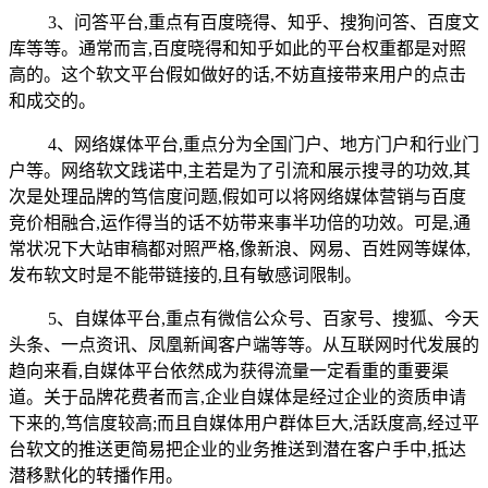
3、问答平台,重点有百度晓得、知乎、搜狗问答、百度文
库等等。通常而言,百度晓得和知乎如此的平台权重都是对照
高的。这个软文平台假如做好的话,不妨直接带来用户的点击
和成交的。
4、网络媒体平台,重点分为全国门户、地方门户和行业门
户等。网络软文践诺中,主若是为了引流和展示搜寻的功效,其
次是处理品牌的笃信度问题,假如可以将网络媒体营销与百度
竞价相融合,运作得当的话不妨带来事半功倍的功效。可是,通
常状况下大站审稿都对照严格,像新浪、网易、百姓网等媒体,
发布软文时是不能带链接的,且有敏感词限制。
5、自媒体平台,重点有微信公众号、百家号、搜狐、今天
头条、一点资讯、凤凰新闻客户端等等。从互联网时代发展的
趋向来看,自媒体平台依然成为获得流量一定看重的重要渠
道。关于品牌花费者而言,企业自媒体是经过企业的资质申请
下来的,笃信度较高;而且自媒体用户群体巨大,活跃度高,经过平
台软文的推送更简易把企业的业务推送到潜在客户手中,抵达
潜移默化的转播作用。