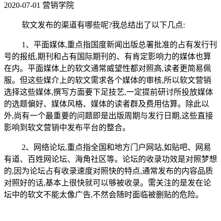
2020-07-01
营销学院
软文发布的渠道有哪些呢?我总结出了以下几点:
1、平面媒体,重点指国度新闻出版总署批准的占有发行刊
号的报纸,期刊和占有国际期刊的、有肯定影响力的媒体也算
在内。平面媒体上的软文通常威望性都对照高,读者更简易佩
服。但这些媒介上的软文需求各个媒体的审核,所以软文营销
选择这些媒体,撰写方面要下足技艺,一定提前研讨所投放媒体
的选题偏好、媒体风格、媒体的读者群及费用估算。除此以
外,尚有一个最重要的问题即是出版周期与发行日期,这些直接
影响到软文营销中发布平台的整合。
2、网络论坛,重点指全国和地方门户网站,如贴吧、网易
有道、百姓网论坛、海角社区等。论坛的收录功效是对照梦想
的,因为论坛占有收录速度对照快的特点,通常发布的内容品质
对照好的话,基本上很快就可以够被收录。需关注的是发在论
坛中的软文不能太像广告,不然会随时面临被删贴的危险。